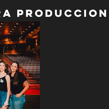
ra PRODUCCION
Somos un Equipo multidisci
Teatro Musical, unidos por
disciplina. Ésta nos ha llev
género como pocas otras pr
estudios de perfeccionamien
imbuirnos de este género e
tradición en el mismo-, o t
teatro musical comunitario,
profesionales y conciertos 