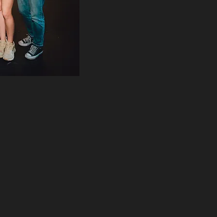
Contáctanos
¿Preguntas?
De verdad, pregúntanos lo que sea.