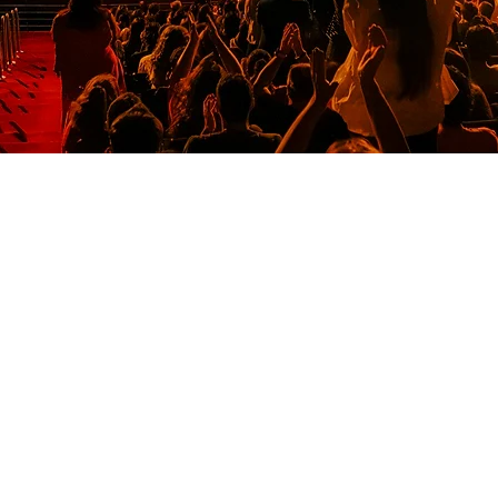
 transformar
es.